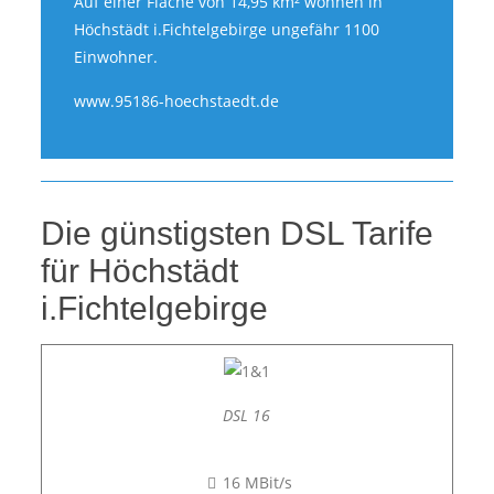
Auf einer Fläche von 14,95 km² wohnen in
Höchstädt i.Fichtelgebirge ungefähr 1100
Einwohner.
www.95186-hoechstaedt.de
Die günstigsten DSL Tarife
für Höchstädt
i.Fichtelgebirge
DSL 16
16 MBit/s