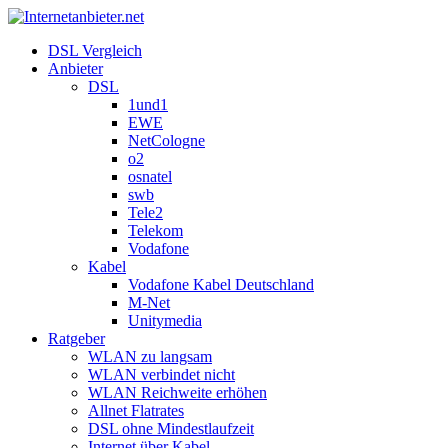
DSL Vergleich
Anbieter
DSL
1und1
EWE
NetCologne
o2
osnatel
swb
Tele2
Telekom
Vodafone
Kabel
Vodafone Kabel Deutschland
M-Net
Unitymedia
Ratgeber
WLAN zu langsam
WLAN verbindet nicht
WLAN Reichweite erhöhen
Allnet Flatrates
DSL ohne Mindestlaufzeit
Internet über Kabel